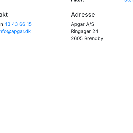
akt
Adresse
on
43 43 66 15
Apgar A/S
info@apgar.dk
Ringager 24
2605 Brøndby