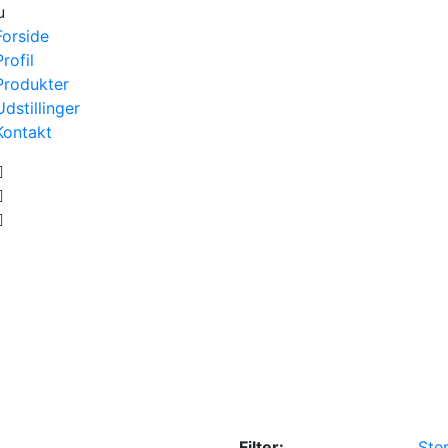
u
Forside
Profil
Produkter
Udstillinger
Kontakt
Filter:
Ster