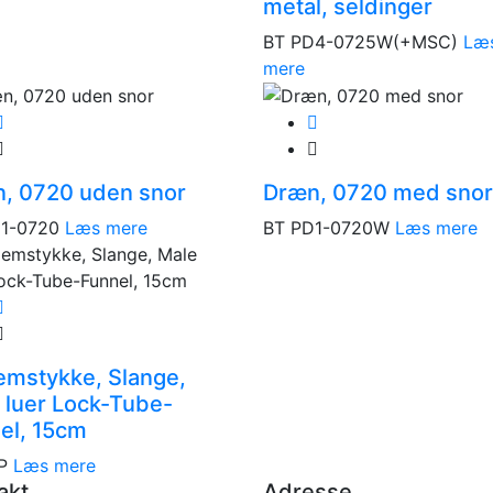
metal, seldinger
BT PD4-0725W(+MSC)
Læ
mere
, 0720 uden snor
Dræn, 0720 med snor
1-0720
Læs mere
BT PD1-0720W
Læs mere
emstykke, Slange,
 luer Lock-Tube-
el, 15cm
P
Læs mere
akt
Adresse