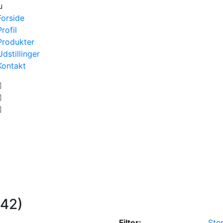
u
Forside
Profil
Produkter
Udstillinger
Kontakt
(42)
Filter:
Ster