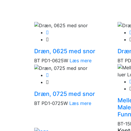
Dræn, 0625 med snor
Dræn
BT PD1-0625W
Læs mere
BT PD
Dræn, 0725 med snor
Mell
BT PD1-0725W
Læs mere
Male
Funn
BT-15
Kont