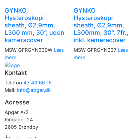
GYNKO,
GYNKO
Hysteroskopi
Hysteroskopi
sheath, Ø2,9mm,
sheath, Ø2,9mm,
L300 mm, 30°, uden
L300mm, 30°, 7fr.,
kameracover
inkl. kameracover
MSW GFRGYN330W
Læs
MSW GFRGYN337
Læs
mere
mere
Kontakt
Telefon
43 43 66 15
Mail:
info@apgar.dk
Adresse
Apgar A/S
Ringager 24
2605 Brøndby