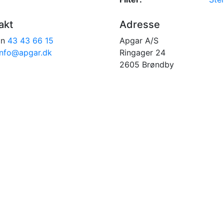
akt
Adresse
on
43 43 66 15
Apgar A/S
info@apgar.dk
Ringager 24
2605 Brøndby