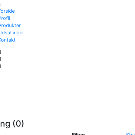
u
Forside
Profil
Produkter
Udstillinger
Kontakt
ang (0)
Filter:
Ster