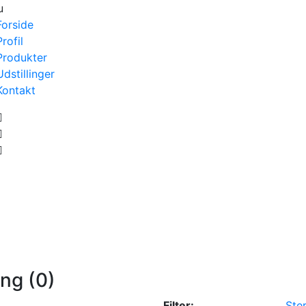
u
Forside
Profil
Produkter
Udstillinger
Kontakt
ang (0)
Filter:
Ster