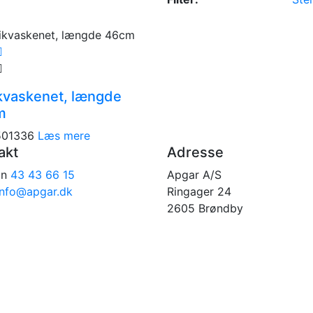
kvaskenet, længde
m
501336
Læs mere
akt
Adresse
on
43 43 66 15
Apgar A/S
info@apgar.dk
Ringager 24
2605 Brøndby