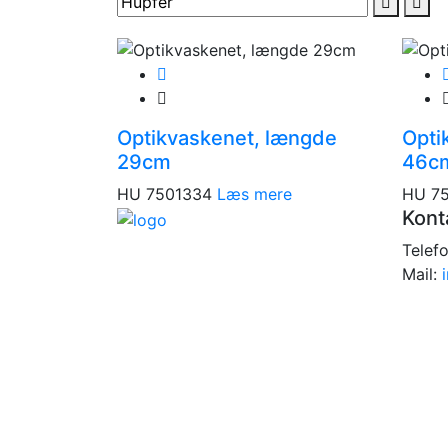
Optikvaskenet, længde
Opti
29cm
46c
HU 7501334
Læs mere
HU 7
Kont
Telef
Mail: