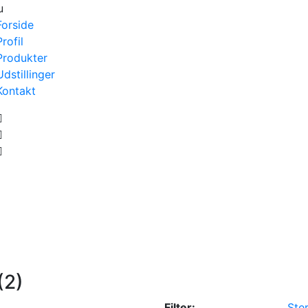
u
Forside
Profil
Produkter
Udstillinger
Kontakt
(2)
Filter:
Ster