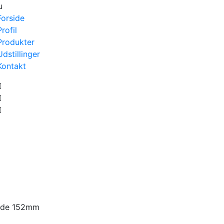
u
Forside
Profil
Produkter
Udstillinger
Kontakt
ngde 152mm