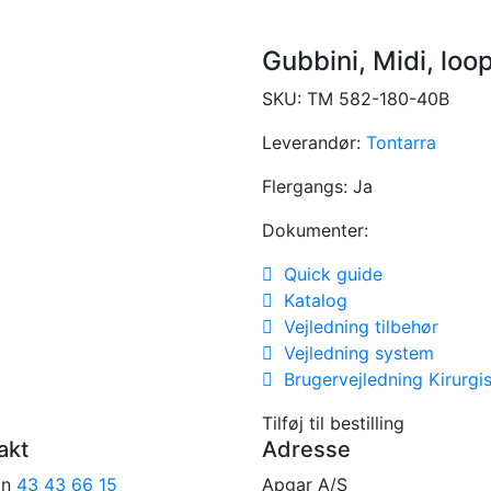
Gubbini, Midi, loo
SKU:
TM 582-180-40B
Leverandør:
Tontarra
Flergangs:
Ja
Dokumenter:
Quick guide
Katalog
Vejledning tilbehør
Vejledning system
Brugervejledning Kirurgis
Tilføj til bestilling
akt
Adresse
on
43 43 66 15
Apgar A/S