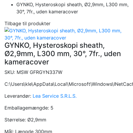
GYNKO, Hysteroskopi sheath, Ø2,9mm, L300 mm,
30°, 7fr., uden kameracover
Tilbage til produkter
GYNKO, Hysteroskopi sheath,
Ø2,9mm, L300 mm, 30°, 7fr., uden
kameracover
SKU:
MSW GFRGYN337W
C:\Users\kle\AppData\Local\Microsoft\Windows\INetCa
Leverandør:
Lea Service S.R.L.S.
Emballagemængde:
5
Størrelse:
Ø2,9mm
Mål:
Længde 300mm