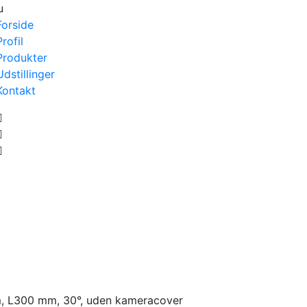
u
Forside
Profil
Produkter
Udstillinger
Kontakt
, L300 mm, 30°, uden kameracover