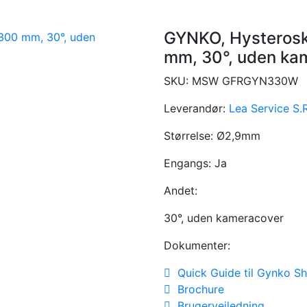
GYNKO, Hysterosk
mm, 30°, uden ka
SKU:
MSW GFRGYN330W
Leverandør:
Lea Service S.R
Størrelse:
Ø2,9mm
Engangs:
Ja
Andet:
30°, uden kameracover
Dokumenter:
Quick Guide til Gynko Sh
Brochure
Brugervejledning