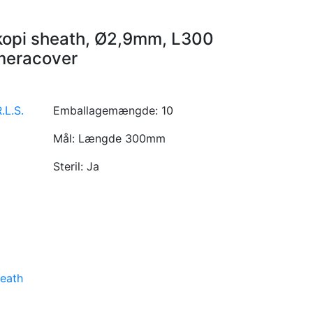
opi sheath, Ø2,9mm, L300
meracover
.L.S.
Emballagemængde:
10
Mål:
Længde 300mm
Steril:
Ja
eath