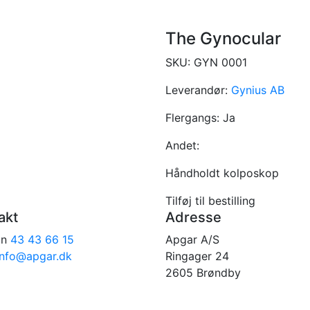
The Gynocular
SKU:
GYN 0001
Leverandør:
Gynius AB
Flergangs:
Ja
Andet:
Håndholdt kolposkop
Tilføj til bestilling
akt
Adresse
on
43 43 66 15
Apgar A/S
info@apgar.dk
Ringager 24
2605 Brøndby