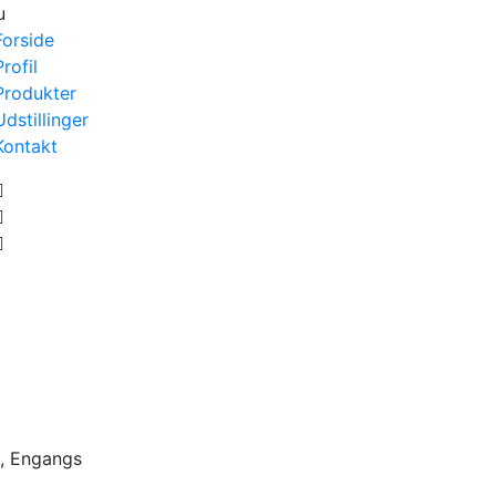
u
Forside
Profil
Produkter
Udstillinger
Kontakt
k, Engangs