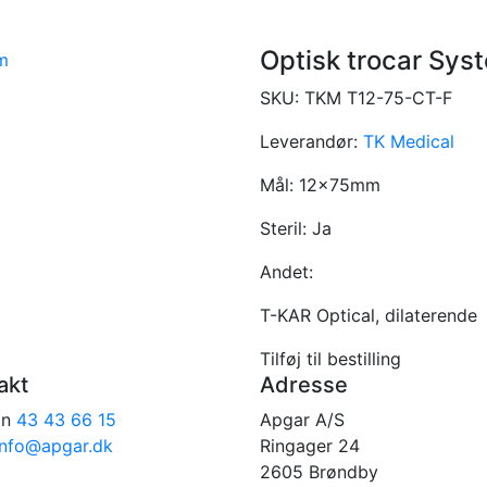
Optisk trocar Sy
SKU:
TKM T12-75-CT-F
Leverandør:
TK Medical
Mål:
12x75mm
Steril:
Ja
Andet:
T-KAR Optical, dilaterende
Tilføj til bestilling
akt
Adresse
on
43 43 66 15
Apgar A/S
info@apgar.dk
Ringager 24
2605 Brøndby