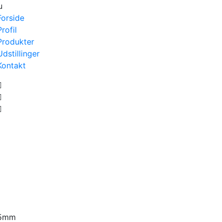
u
Forside
Profil
Produkter
Udstillinger
Kontakt
75mm