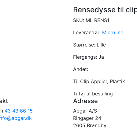
Rensedysse til clip 
SKU:
ML RENS1
Leverandør:
Microline
Størrelse:
Lille
Flergangs:
Ja
Andet:
Til Clip Applier, Plastik
Tilføj til bestilling
akt
Adresse
on
43 43 66 15
Apgar A/S
info@apgar.dk
Ringager 24
2605 Brøndby