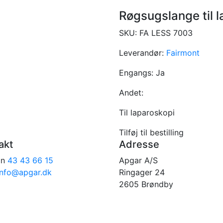
Røgsugslange til 
SKU:
FA LESS 7003
Leverandør:
Fairmont
Engangs:
Ja
Andet:
Til laparoskopi
Tilføj til bestilling
akt
Adresse
on
43 43 66 15
Apgar A/S
info@apgar.dk
Ringager 24
2605 Brøndby