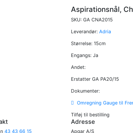
Aspirationsnål, C
SKU:
GA CNA2015
Leverandør:
Adria
Størrelse:
15cm
Engangs:
Ja
Andet:
Erstatter GA PA20/15
Dokumenter:
Omregning Gauge til Fre
Tilføj til bestilling
akt
Adresse
on
43 43 66 15
Apgar A/S