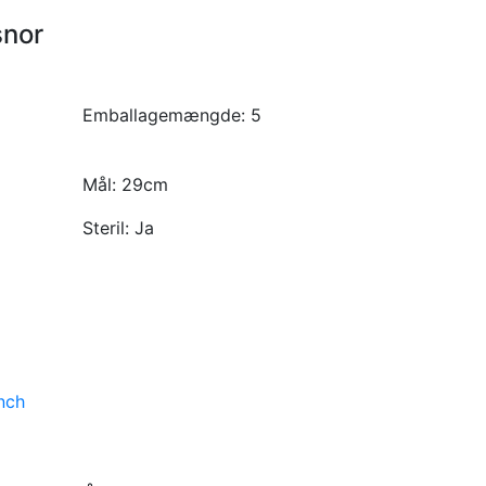
snor
Emballagemængde:
5
Mål:
29cm
Steril:
Ja
nch