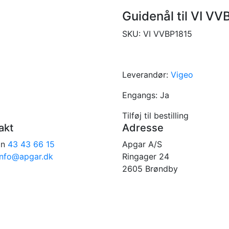
Guidenål til VI V
SKU:
VI VVBP1815
Leverandør:
Vigeo
Engangs:
Ja
Tilføj til bestilling
akt
Adresse
on
43 43 66 15
Apgar A/S
info@apgar.dk
Ringager 24
2605 Brøndby