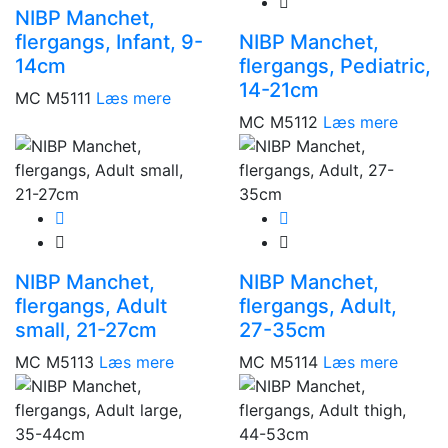
NIBP Manchet,
flergangs, Infant, 9-
NIBP Manchet,
14cm
flergangs, Pediatric,
14-21cm
MC M5111
Læs mere
MC M5112
Læs mere
NIBP Manchet,
NIBP Manchet,
flergangs, Adult
flergangs, Adult,
small, 21-27cm
27-35cm
MC M5113
Læs mere
MC M5114
Læs mere