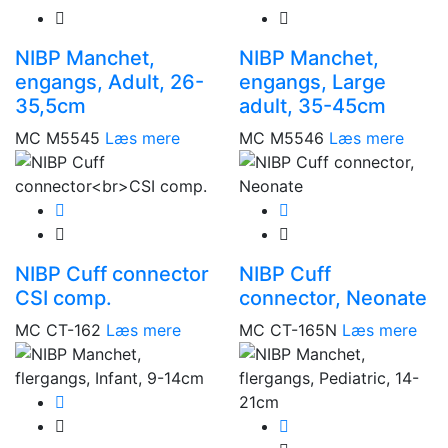
NIBP Manchet,
NIBP Manchet,
engangs, Adult, 26-
engangs, Large
35,5cm
adult, 35-45cm
MC M5545
Læs mere
MC M5546
Læs mere
NIBP Cuff connector
NIBP Cuff
CSI comp.
connector, Neonate
MC CT-162
Læs mere
MC CT-165N
Læs mere