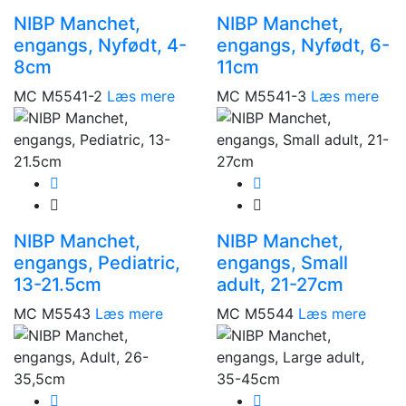
NIBP Manchet,
NIBP Manchet,
engangs, Nyfødt, 4-
engangs, Nyfødt, 6-
8cm
11cm
MC M5541-2
Læs mere
MC M5541-3
Læs mere
NIBP Manchet,
NIBP Manchet,
engangs, Pediatric,
engangs, Small
13-21.5cm
adult, 21-27cm
MC M5543
Læs mere
MC M5544
Læs mere