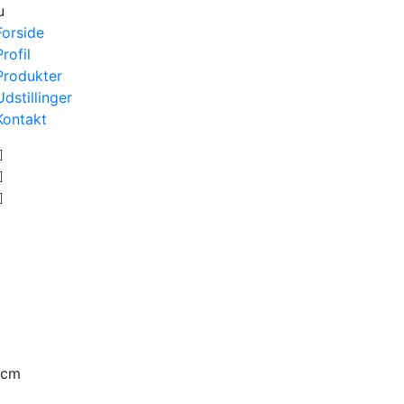
u
Forside
Profil
Produkter
Udstillinger
Kontakt
5cm