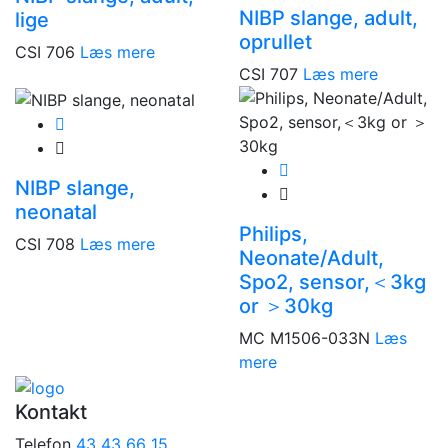
NIBP slange, adult,
lige
oprullet
CSI 706
Læs mere
CSI 707
Læs mere
NIBP slange,
neonatal
Philips,
CSI 708
Læs mere
Neonate/Adult,
Spo2, sensor,＜3kg
or ＞30kg
MC M1506-033N
Læs
mere
Kontakt
Telefon
43 43 66 15