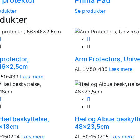
 protektor
Prima Pad
odukter
Se produkter
dukter
protector,
Arm Protectors, Unive
46x2,5cm
AL LM50-435
Læs mere
M50-433
Læs mere
Hæl beskyttelse,
Hæl og Albue beskytt
5x18cm
48×23,5cm
-150204
Læs mere
AL 50-150205
Læs mere