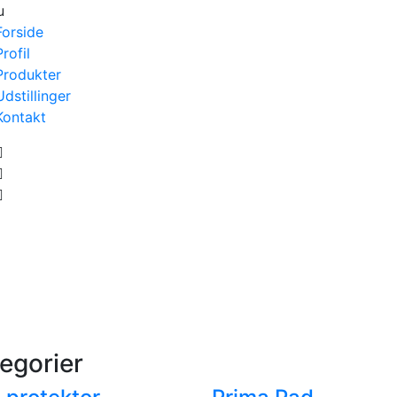
u
Forside
Profil
Produkter
Udstillinger
Kontakt
egorier