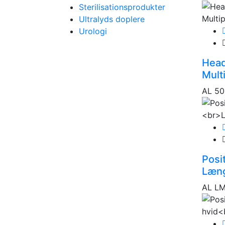
Sterilisationsprodukter
Ultralyds doplere
Urologi
Head
Mult
AL 50
Posi
Læn
AL L