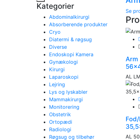
Arm
Kategorier
Se pr
Abdominalkirurgi
Pro
Absorberende produkter
Cryo
Diatermi & røgsug
Diverse
Endoskopi Kamera
Arm 
Gynækologi
56x
Kirurgi
AL L
Laparoskopi
Lejring
Lys og lyskabler
Mammakirurgi
Monitorering
Obstetrik
Fod/
Ortopædi
35,
Radiologi
AL 50
Røgsug og tilbehør